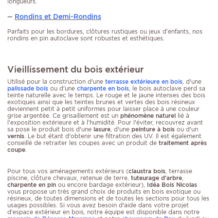
longueurs.
Rondins et Demi-Rondins
—
Parfaits pour les bordures, clôtures rustiques ou jeux d’enfants, nos
rondins en pin autoclave sont robustes et esthétiques.
Vieillissement du bois extérieur
Utilisé pour la construction d'une
terrasse extérieure en bois
, d'une
palissade bois
ou d'une
charpente en bois
,
le bois autoclave perd sa
teinte naturelle avec le temps. Le rouge et le jaune intenses des bois
exotiques ainsi que les teintes brunes et vertes des bois résineux
deviennent petit à petit uniformes pour laisser place à une couleur
grise argentée. Ce grisaillement est un
phénomène naturel
lié à
l’exposition extérieure et à l’humidité. Pour l'éviter, recouvrez avant
sa pose le produit bois d'une
lasure
, d'une
peinture à bois
ou d'un
vernis
. Le but étant d'obtenir une filtration des UV. Il est également
conseillé de retraiter les coupes avec un produit de
traitement après
coupe
.
Pour tous vos aménagements extérieurs (
claustra bois
, terrasse
piscine, clôture chevaux, retenue de terre,
tuteurage d'arbre
,
charpente en pin
ou encore bardage extérieur),
Idéa Bois Nicolas
vous propose un très grand choix de produits en bois exotique ou
résineux, de toutes dimensions et de toutes les sections pour tous les
usages possibles. Si vous avez besoin d'aide dans votre projet
d'espace extérieur en bois, notre équipe est disponible dans notre