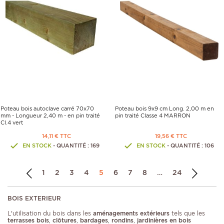
Poteau bois autoclave carré 70x70
Poteau bois 9x9 cm Long. 2,00 m en
mm - Longueur 2,40 m - en pin traité
pin traité Classe 4 MARRON
Cl.4 vert
14,11 € TTC
19,56 € TTC
EN STOCK
- QUANTITÉ : 169
EN STOCK
- QUANTITÉ : 106
1
2
3
4
5
6
7
8
…
24
BOIS EXTERIEUR
L'utilisation du bois dans les
aménagements extérieurs
tels que les
terrasses bois
,
clôtures
,
bardages
,
rondins
,
jardinières en bois