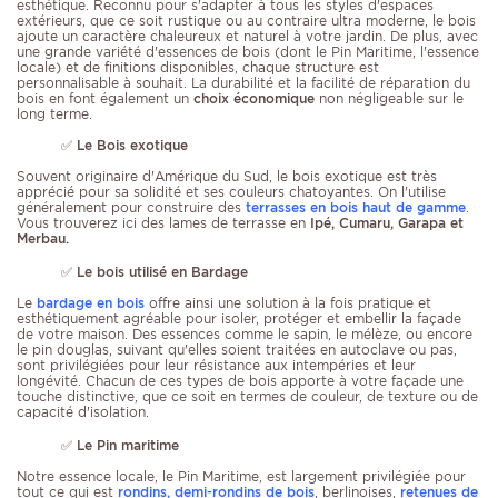
esthétique. Reconnu pour s'adapter à tous les styles d'espaces
extérieurs, que ce soit rustique ou au contraire ultra moderne, le bois
ajoute un caractère chaleureux et naturel à votre jardin. De plus, avec
une grande variété d'essences de bois (dont le Pin Maritime, l'essence
locale) et de finitions disponibles, chaque structure est
personnalisable à souhait. La durabilité et la facilité de réparation du
bois en font également un
choix économique
non négligeable sur le
long terme.
✅
Le Bois exotique
Souvent originaire d'Amérique du Sud, le bois exotique est très
apprécié pour sa solidité et ses couleurs chatoyantes. On l'utilise
généralement pour construire des
terrasses en bois haut de gamme
.
Vous trouverez ici des lames de terrasse en
Ipé, Cumaru, Garapa et
Merbau.
✅
Le bois utilisé en Bardage
Le
bardage en bois
offre ainsi une solution à la fois pratique et
esthétiquement agréable pour isoler, protéger et embellir la façade
de votre maison. Des essences comme le sapin, le mélèze, ou encore
le pin douglas, suivant qu'elles soient traitées en autoclave ou pas,
sont privilégiées pour leur résistance aux intempéries et leur
longévité. Chacun de ces types de bois apporte à votre façade une
touche distinctive, que ce soit en termes de couleur, de texture ou de
capacité d'isolation.
✅
Le Pin maritime
Notre essence locale, le Pin Maritime, est largement privilégiée pour
tout ce qui est
rondins, demi-rondins de bois
, berlinoises,
retenues de