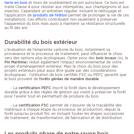
terre en bois
et murs de soutènement en pin autoclave. Ce bois est
traité Classe 4 pour résister aux intempéries, aux champignons et aux
insectes. Cependant un entretien régulier, incluant le nettoyage et
l'application de
produits de finition
permet de prolonger la vie de ces
installations. Ces efforts contribuent non seulement à préserver
l'apparence du bois mais aussi à maintenir sa résistance structurelle
au fil des ans.
Durabilité du bois extérieur
L'évaluation de l'empreinte carbone du bois, notamment sa
provenance et le processus de traitement, peut influencer le choix
vers des options plus écologiques. Opter pour des
bois locaux
(ici, le
Pin Maritime
) réduit également l'impact environnemental de votre
projet d'aménagement extérieur. Mais le choix du bois pour des
projets extérieurs peut aussi être guidé par des considérations
écologiques : l'utilisation de bois certifiés FSC ou PEFC garantit que
le bois provient de
forêts gérées de manière durable
.
- La
certification PEFC
inscrit la forêt dans le développement
durable grâce à des règles de gestion qui visent à préserver la forêt
pour l’avenir tout en permettant de produire du bois.
- La
certification FSC
permet de s'assurer de la traçabilité des
matériaux à chaque étape du processus de production, depuis la
forêt jusqu'au produit fini, en incluant toutes les étapes successives
de traitement, de transformation, de fabrication et de distribution.
Les produits phare de notre rayon bois