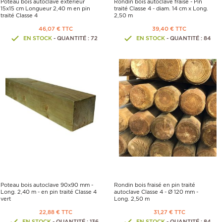
Poteau bois autoclave extérieur
Rondin bois autoclave fraisé - Pin
15x15 cm Longueur 2,40 m en pin
traité Classe 4 - diam. 14 cm x Long.
traité Classe 4
2,50 m
46,07 € TTC
39,40 € TTC
EN STOCK
- QUANTITÉ : 72
EN STOCK
- QUANTITÉ : 84
Poteau bois autoclave 90x90 mm -
Rondin bois fraisé en pin traité
Long. 2,40 m - en pin traité Classe 4
autoclave Classe 4 - Ø 120 mm -
vert
Long. 2,50 m
22,88 € TTC
31,27 € TTC
EN STOCK
- QUANTITÉ : 136
EN STOCK
- QUANTITÉ : 84