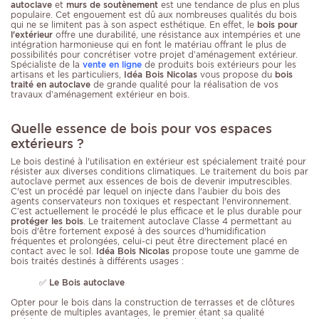
autoclave
et
murs de soutènement
est une tendance de plus en plus
populaire. Cet engouement est dû aux nombreuses qualités du bois
qui ne se limitent pas à son aspect esthétique. En effet, le
bois pour
l'extérieur
offre une durabilité, une résistance aux intempéries et une
intégration harmonieuse qui en font le matériau offrant le plus de
possibilités pour concrétiser votre projet d’aménagement extérieur.
Spécialiste de la
vente en ligne
de produits bois extérieurs pour les
artisans et les particuliers,
Idéa Bois Nicolas
vous propose du
bois
traité en autoclave
de grande qualité pour la réalisation de vos
travaux d’aménagement extérieur en bois.
Quelle essence de bois pour vos espaces
extérieurs ?
Le bois destiné à l'utilisation en extérieur est spécialement traité pour
résister aux diverses conditions climatiques. Le traitement du bois par
autoclave permet aux essences de bois de devenir imputrescibles.
C'est un procédé par lequel on injecte dans l'aubier du bois des
agents conservateurs non toxiques et respectant l'environnement.
C’est actuellement le procédé le plus efficace et le plus durable pour
protéger les bois
. Le traitement autoclave Classe 4 permettant au
bois d'être fortement exposé à des sources d'humidification
fréquentes et prolongées, celui-ci peut être directement placé en
contact avec le sol.
Idéa Bois Nicolas
propose toute une gamme de
bois traités destinés à différents usages :
✅
Le Bois autoclave
Opter pour le bois dans la construction de terrasses et de clôtures
présente de multiples avantages, le premier étant sa qualité