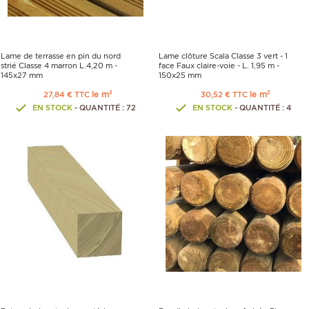
Lame de terrasse en pin du nord
Lame clôture Scala Classe 3 vert - 1
strié Classe 4 marron L.4,20 m -
face Faux claire-voie - L. 1,95 m -
145x27 mm
150x25 mm
le m²
le m²
27,84 € TTC
30,52 € TTC
EN STOCK
- QUANTITÉ : 72
EN STOCK
- QUANTITÉ : 4