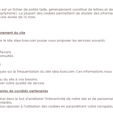
 » est un fichier de petite taille, généralement constitué de lettres et d
martphone). La plupart des cookies permettent de stocker des informati
 une durée de 13 mois.
nnement du site
e le site idea-bois.com puisse vous proposer les services suivants :
favoris.
onsultés.
s
ues sur la fréquentation du site idea-bois.com. Ces informations nous s
u du site à vos besoins.
er notre qualité de service.
aires de sociétés partenaires
nal dans le but d’améliorer l’interactivité de notre site et de personnal
ntérêts.
us opposer à l’utilisation des cookies en paramétrant votre navigat