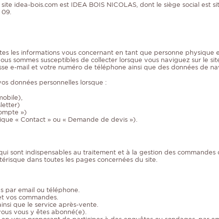
 site idea-bois.com est IDEA BOIS NICOLAS, dont le siège social est 
 09.
tes les informations vous concernant en tant que personne physique e
nous sommes susceptibles de collecter lorsque vous naviguez sur le 
sse e-mail et votre numéro de téléphone ainsi que des données de nav
os données personnelles lorsque :
mobile),
letter)
compte »)
rique « Contact » ou « Demande de devis »).
 qui sont indispensables au traitement et à la gestion des commandes d
astérisque dans toutes les pages concernées du site.
s par email ou téléphone.
t et vos commandes.
insi que le service après-vente.
 vous vous y êtes abonné(e).