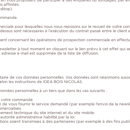
uits en vous proposant de participer à des enquêtes ou sondages, par e
s affinités.
esktop).
 commande.
erciale pour lesquelles nous nous reposons sur le recueil de votre c
-dessus sont nécessaires à l’exécution du contrat passé entre le clie
tement concernant les opérations de prospection commerciale en effe
etter à tout moment en cliquant sur le lien prévu à cet effet qui se 
dresse e-mail est supprimée de la liste de diffusion.
aire de vos données personnelles. Vos données sont néanmoins suscept
t selon les instructions de IDEA BOIS NICOLAS.
nées personnelles à un tiers que dans les cas suivants :
de votre commande.
n de vous fournir le service demandé (par exemple l'envoi de la newsle
mmercialisés.
ment technique du site internet et du site mobile.
utorité administrative habilité par la loi.
ions soient transmises à des partenaires (par exemple à des fins public