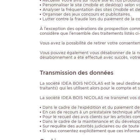
• Recueillir votre avis sur notre site et nos prod
• Personnaliser le site (mobile et desktop) selon vo
• Analyser la fréquentation des sites (mobile et d
• Organiser des jeux concours et publicitaires.
• Lutter contre la fraude lors du paiement de la
À l’exception des opérations de prospection comm
considère que l’ensemble des traitements listés ci
Vous avez la possibilité de retirer votre consen
Vous pouvez également vous désabonner de la newsl
désabonnement a été effectué avec succès, votre a
Transmission des données
La société IDEA BOIS NICOLAS est le seul destinat
traitants) qui les utilisent alors pour le compte e
La société IDEA BOIS NICOLAS ne transmet vos don
• Dans le cadre de l'expédition et du paiement 
• En cas de recours à un prestataire technique afi
• Pour le recueil des avis clients sur les articles co
• Dans le cadre de la maintenance et du développe
• Sur requête des autorités judiciaires ou de toute a
• Si vous consentez explicitement que ces informat