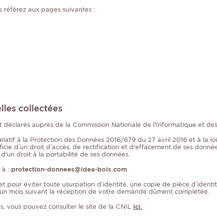
 référez aux pages suivantes :
lles collectées
t déclarés auprès de la Commission Nationale de l'Informatique et de
f à la Protection des Données 2016/679 du 27 avril 2016 et à la loi «
ie d’un droit d’accès, de rectification et d'effacement de ses données
 d'un droit à la portabilité de ses données.
 à :
protection-donnees@idea-bois.com
t pour éviter toute usurpation d’identité, une copie de pièce d’identi
n mois suivant la réception de votre demande dûment complétée.
ts, vous pouvez consulter le site de la CNIL
ici.