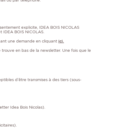
mail ou par téléphone.
onsentement explicite, IDEA BOIS NICOLAS
nt et IDEA BOIS NICOLAS.
ctuant une demande en cliquant
ici.
trouve en bas de la newsletter. Une fois que le
ibles d’être transmises à des tiers (sous-
tter Idea Bois Nicolas).
itaires).