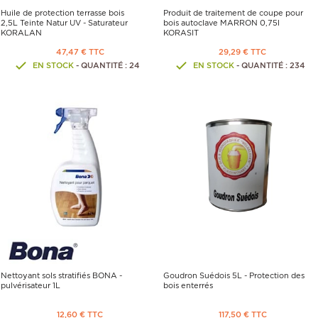
Huile de protection terrasse bois
Produit de traitement de coupe pour
2,5L Teinte Natur UV - Saturateur
bois autoclave MARRON 0,75l
KORALAN
KORASIT
47,47 € TTC
29,29 € TTC
EN STOCK
- QUANTITÉ : 24
EN STOCK
- QUANTITÉ : 234
Nettoyant sols stratifiés BONA -
Goudron Suédois 5L - Protection des
pulvérisateur 1L
bois enterrés
12,60 € TTC
117,50 € TTC