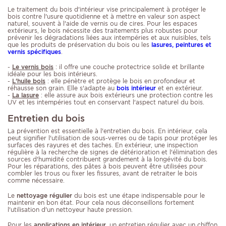
Le traitement du bois d'intérieur vise principalement à protéger le
bois contre l'usure quotidienne et à mettre en valeur son aspect
naturel, souvent à l'aide de vernis ou de cires. Pour les espaces
extérieurs, le bois nécessite des traitements plus robustes pour
prévenir les dégradations liées aux intempéries et aux nuisibles, tels
que les produits de préservation du bois ou les
lasures, peintures et
vernis spécifiques
.
-
Le vernis bois
: il offre une couche protectrice solide et brillante
idéale pour les bois intérieurs.
-
L'huile bois
: elle pénètre et protège le bois en profondeur et
réhausse son grain. Elle s'adapte au
bois intérieur
et en extérieur.
-
La lasure
: elle assure aux bois extérieurs une protection contre les
UV et les intempéries tout en conservant l'aspect naturel du bois.
Entretien du bois
La prévention est essentielle à l'entretien du bois. En intérieur, cela
peut signifier l'utilisation de sous-verres ou de tapis pour protéger les
surfaces des rayures et des taches. En extérieur, une inspection
régulière à la recherche de signes de détérioration et l'élimination des
sources d'humidité contribuent grandement à la longévité du bois.
Pour les réparations, des pâtes à bois peuvent être utilisées pour
combler les trous ou fixer les fissures, avant de retraiter le bois
comme nécessaire.
Le
nettoyage régulier
du bois est une étape indispensable pour le
maintenir en bon état. Pour cela nous déconseillons fortement
l'utilisation d'un nettoyeur haute pression.
Pour les
applications en intérieur
, un entretien régulier avec un chiffon