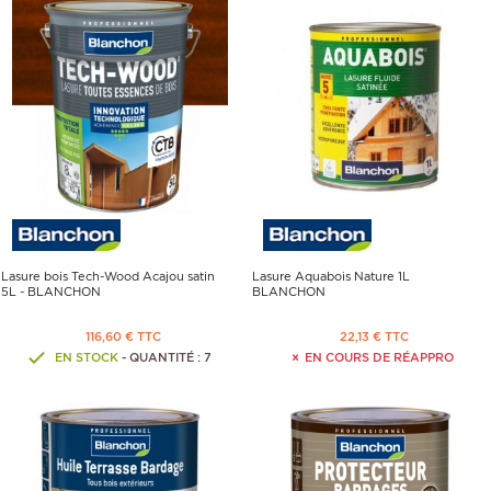
Lasure bois Tech-Wood Acajou satin
Lasure Aquabois Nature 1L
5L - BLANCHON
BLANCHON
116,60 € TTC
22,13 € TTC
EN STOCK
- QUANTITÉ : 7
EN COURS DE RÉAPPRO