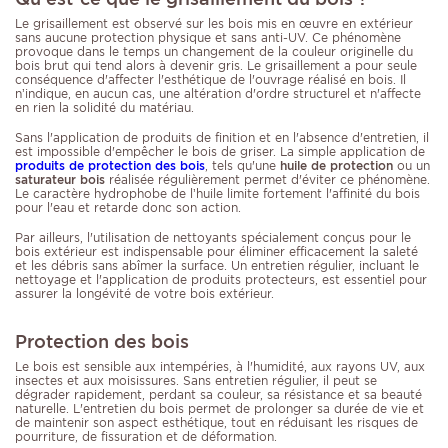
Le grisaillement est observé sur les bois mis en œuvre en extérieur
sans aucune protection physique et sans anti-UV. Ce phénomène
provoque dans le temps un changement de la couleur originelle du
bois brut qui tend alors à devenir gris. Le grisaillement a pour seule
conséquence d'affecter l'esthétique de l'ouvrage réalisé en bois. Il
n’indique, en aucun cas, une altération d'ordre structurel et n'affecte
en rien la solidité du matériau.
Sans l'application de produits de finition et en l'absence d'entretien, il
est impossible d'empêcher le bois de griser. La simple application de
produits de protection des bois
, tels qu'une
huile de protection
ou un
saturateur bois
réalisée régulièrement permet d'éviter ce phénomène.
Le caractère hydrophobe de l’huile limite fortement l'affinité du bois
pour l'eau et retarde donc son action.
Par ailleurs, l'utilisation de nettoyants spécialement conçus pour le
bois extérieur est indispensable pour éliminer efficacement la saleté
et les débris sans abîmer la surface. Un entretien régulier, incluant le
nettoyage et l'application de produits protecteurs, est essentiel pour
assurer la longévité de votre bois extérieur.
Protection des bois
Le bois est sensible aux intempéries, à l'humidité, aux rayons UV, aux
insectes et aux moisissures. Sans entretien régulier, il peut se
dégrader rapidement, perdant sa couleur, sa résistance et sa beauté
naturelle. L'entretien du bois permet de prolonger sa durée de vie et
de maintenir son aspect esthétique, tout en réduisant les risques de
pourriture, de fissuration et de déformation.