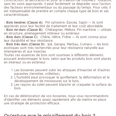
construction, la décoration et pour la création de mobiliers. Toutefois,
sans les soins appropriés, il peut facilement se dégrader sous l'action
des facteurs environnementaux ou du passage du temps. Pour cela, il
est indispensable de prendre en compte chaque type de bois et ses
caractéristiques.
-
Bois tendres (Classe A)
: Pin sylvestre, Épicéa, Sapin — ils sont
appréciés pour leur facilité de traitement et leur coût abordable.
-
Bois mi-durs (Classe B)
: Châtaignier, Mélèze, Pin maritime — utilisés
en structure, aménagement intérieur ou extérieur.
-
Bois durs (Classe C)
: Chêne, Hêtre, Frêne — ils sont connus pour
leur durabilité et leur résistance.
-
Bois très durs (Classe D)
: Ipé, Garapa, Merbau, Cumaru — les bois
exotiques sont très recherchés pour leur résistance naturelle aux
intempéries et aux insectes.
Toutes ces essences de bois sont soumises à différents éléments
pouvant endommager le bois, selon que les produits bois sont placés
en intérieur ou en extérieur :
Les boiseries peuvent subir les attaques d'insectes et d'autres
parasites (termites, vrillettes),
L'humidité peut provoquer le gonflement, la déformation et le
développement de moisissures sur le bois,
Les rayons du soleil peuvent blanchir et craqueler la surface du
bois.
En cas de détérioration de vos boiseries, nous vous recommandons
d'identifier ces éléments assez rapidement afin de mettre en place
une stratégie de protection efficace.
Qu'est-ce que le grisaillement du bois ?