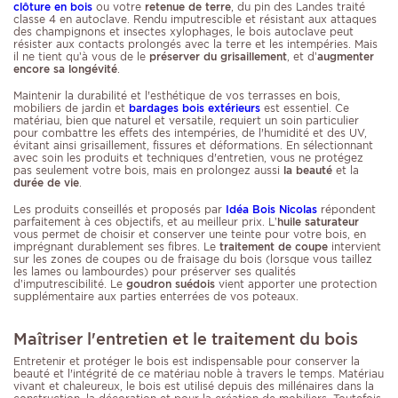
clôture en bois
ou votre
retenue de terre
, du pin des Landes traité
classe 4 en autoclave. Rendu imputrescible et résistant aux attaques
des champignons et insectes xylophages, le bois autoclave peut
résister aux contacts prolongés avec la terre et les intempéries. Mais
il ne tient qu’à vous de le
préserver du grisaillement
, et d’
augmenter
encore sa longévité
.
Maintenir la durabilité et l'esthétique de vos terrasses en bois,
mobiliers de jardin et
bardages bois extérieurs
est essentiel. Ce
matériau, bien que naturel et versatile, requiert un soin particulier
pour combattre les effets des intempéries, de l'humidité et des UV,
évitant ainsi grisaillement, fissures et déformations. En sélectionnant
avec soin les produits et techniques d'entretien, vous ne protégez
pas seulement votre bois, mais en prolongez aussi
la beauté
et la
durée de vie
.
Les produits conseillés et proposés par
Idéa Bois Nicolas
répondent
parfaitement à ces objectifs, et au meilleur prix. L’
huile saturateur
vous permet de choisir et conserver une teinte pour votre bois, en
imprégnant durablement ses fibres. Le
traitement de coupe
intervient
sur les zones de coupes ou de fraisage du bois (lorsque vous taillez
les lames ou lambourdes) pour préserver ses qualités
d’imputrescibilité. Le
goudron suédois
vient apporter une protection
supplémentaire aux parties enterrées de vos poteaux.
Maîtriser l'entretien et le traitement du bois
Entretenir et protéger le bois est indispensable pour conserver la
beauté et l'intégrité de ce matériau noble à travers le temps. Matériau
vivant et chaleureux, le bois est utilisé depuis des millénaires dans la