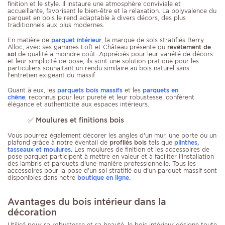
finition et le style. Il instaure une atmosphère conviviale et
accueillante, favorisant le bien-être et la relaxation. La polyvalence du
parquet en bois le rend adaptable à divers décors, des plus
traditionnels aux plus modernes.
En matière de
parquet intérieur
, la marque de sols stratifiés Berry
Alloc, avec ses gammes Loft et Château présente du
revêtement de
sol
de qualité à moindre coût. Appréciés pour leur variété de décors
et leur simplicité de pose, ils sont une solution pratique pour les
particuliers souhaitant un rendu similaire au bois naturel sans
l'entretien exigeant du massif.
Quant à eux, les
parquets bois massifs
et les
parquets en
chêne
, reconnus pour leur pureté et leur robustesse, confèrent
élégance et authenticité aux espaces intérieurs.
✅ Moulures et finitions bois
Vous pourrez également décorer les angles d'un mur, une porte ou un
plafond grâce à notre éventail de
profilés bois
tels que
plinthes,
tasseaux et moulures
.
Les moulures de finition et les accessoires de
pose parquet participent à mettre en valeur et à faciliter l'installation
des lambris et parquets d'une manière professionnelle. Tous les
accessoires pour la pose d'un sol stratifié ou d'un parquet massif sont
disponibles dans notre
boutique en ligne
.
Avantages du bois intérieur dans la
décoration
Utilisé pour sa robustesse et sa beauté, le bois intérieur désigne toute