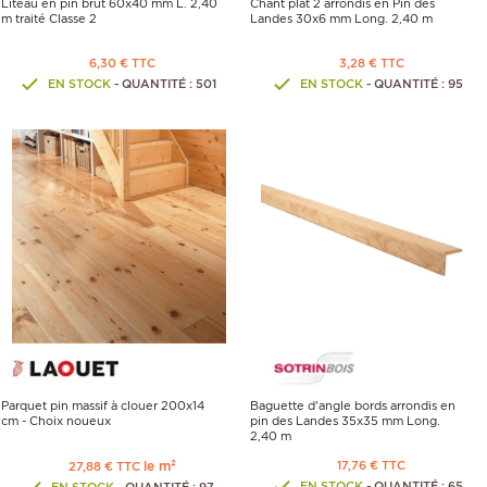
Liteau en pin brut 60x40 mm L. 2,40
Chant plat 2 arrondis en Pin des
m traité Classe 2
Landes 30x6 mm Long. 2,40 m
6,30 € TTC
3,28 € TTC
EN STOCK
- QUANTITÉ : 501
EN STOCK
- QUANTITÉ : 95
Parquet pin massif à clouer 200x14
Baguette d'angle bords arrondis en
cm - Choix noueux
pin des Landes 35x35 mm Long.
2,40 m
le m²
17,76 € TTC
27,88 € TTC
EN STOCK
- QUANTITÉ : 65
EN STOCK
- QUANTITÉ : 97