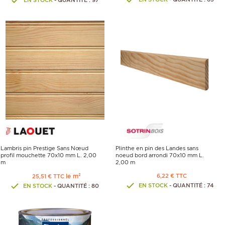
Lambris pin Prestige Sans Nœud
Plinthe en pin des Landes sans
profil mouchette 70x10 mm L. 2,00
noeud bord arrondi 70x10 mm L.
m
2,00 m
le m²
6,22 € TTC
25,51 € TTC
EN STOCK
- QUANTITÉ : 74
EN STOCK
- QUANTITÉ : 80