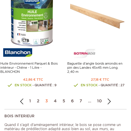
Huile Environnement Parquet & Bois
Baguette d'angle bords arrondis en
intérieur - Chêne - 1 Litre -
pin des Landes 45x45 mm Long.
BLANCHON
2,40 m
42,86 € TTC
27,18 € TTC
EN STOCK
- QUANTITÉ : 9
EN STOCK
- QUANTITÉ : 27
1
2
3
4
5
6
7
…
10
BOIS INTERIEUR
Quand il s'agit d'aménagement intérieur, le bois se pose comme un
matériau de prédilection adapté aussi bien au sol, aux murs, au