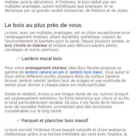
mobilier qu'à la décoration. À l'intérieur, le bois séduit par ses
multiples avantages, autant esthétiques que pratiques, et se
démarque par sa grande variété d'essences, de finitions et de styles.
Le bois au plus près de vous.
Le bois, avec ses multiples avantages, est un choix exceptionnel pour
l'aménagement intérieur, alliant durabilité, esthétique, respect de
l'environnement et bienfaits pour la santé. Depuis plusieurs années, le
bois s'invite en intérieur
et éclipse sans détours papiers peints,
carrelages et autres peintures.
✅
Lambris mural bois
Pour votre
aménagement intérieur,
Idéa Bois Nicolas propose sa
gamme de
lambris naturel en pin
et
lambris bois blanc
. Vous aurez le
choix entre différents profils, plusieurs états de surface (lambris
brossé, lambris raboté, lambris brut de sciage) et une multitude de
teintes pour donner à chaque pièce son style particulier.
Solide et résilient, le bois a une longue durée de vie, surtout lorsqu'il
est soigneusement entretenu. Sa forte résistance aux chocs et au feu
le rend particulièrement durable. De plus, il est facile de le rénover
avec de nouvelles finitions, promettant ainsi des économies
considérables sur le long terme.
✅ Parquet et plancher bois massif
Le bois enrichit l'intérieur d'une beauté naturelle et d'une ambiance
chaleureuse, grâce à sa texture inimitable qui varie avec l'espèce, la