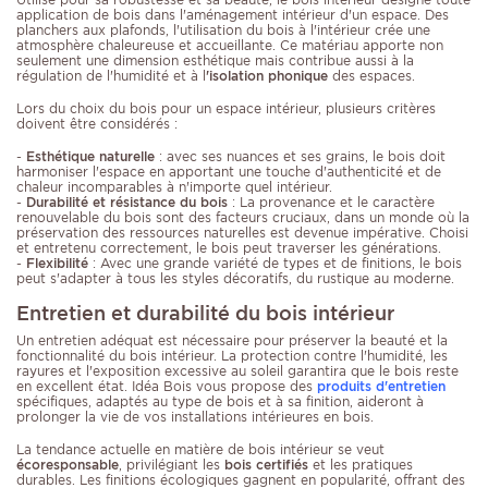
application de bois dans l'aménagement intérieur d'un espace. Des
planchers aux plafonds, l'utilisation du bois à l'intérieur crée une
atmosphère chaleureuse et accueillante. Ce matériau apporte non
seulement une dimension esthétique mais contribue aussi à la
régulation de l'humidité et à l
'isolation phonique
des espaces.
Lors du choix du bois pour un espace intérieur, plusieurs critères
doivent être considérés :
-
Esthétique naturelle
: avec ses nuances et ses grains, le bois doit
harmoniser l'espace en apportant une touche d'authenticité et de
chaleur incomparables à n'importe quel intérieur.
-
Durabilité et résistance du bois
: La provenance et le caractère
renouvelable du bois sont des facteurs cruciaux, dans un monde où la
préservation des ressources naturelles est devenue impérative. Choisi
et entretenu correctement, le bois peut traverser les générations.
-
Flexibilité
: Avec une grande variété de types et de finitions, le bois
peut s'adapter à tous les styles décoratifs, du rustique au moderne.
Entretien et durabilité du bois intérieur
Un entretien adéquat est nécessaire pour préserver la beauté et la
fonctionnalité du bois intérieur. La protection contre l'humidité, les
rayures et l'exposition excessive au soleil garantira que le bois reste
en excellent état. Idéa Bois vous propose des
produits d'entretien
spécifiques, adaptés au type de bois et à sa finition, aideront à
prolonger la vie de vos installations intérieures en bois.
La tendance actuelle en matière de bois intérieur se veut
écoresponsable
, privilégiant les
bois certifiés
et les pratiques
durables. Les finitions écologiques gagnent en popularité, offrant des