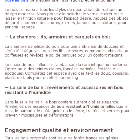
pose lambris
permettent une installation précise et durable.
Le bois se marie à tous les styles de décoration, du rustique au
design moderne. Vous pouvez le peindre, le vernir, le cirer ou le
laisser en finition naturelle pour l'aspect désiré. Ajoutez des objets
décoratifs comme des cadres, miroirs, lampes ou sculptures pour
enrichir l'espace.
— La chambre : lits, armoires et parquets en bois
La chambre bénéficie du bois pour une ambiance de douceur et
sérénité. Intégrez-le dans les lits, armoires, commodes, chevets ou
coiffeuses et revêtez le sol de parquet pour un confort maximal.
Le choix de bois influe sur l'ambiance, du romantique au moderne.
Optez pour des teintes claires, foncées, patinées, flottées ou
exotiques. Complétez cet espace avec des textiles doux, coussins,
plaids ou tapis pour un effet cocooning.
— La salle de bain : revêtements et accessoires en bois
résistant à l'humidité
Dans la salle de bain, le bois confère authenticité et élégance.
Privilégiez des essences de
bois résistant à l'humidité
telles que le
teck, le bambou, le châtaignier ou le cèdre, traitées et vernies pour
prévenir moisissures et déformations.
Engagement qualité et environnement
Tous les bois proposés sont issus de forêts françaises gérées