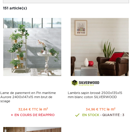
151 article(s)
Lame de parement en Pin maritime
Lambris sapin brossé 2500x135x15
Aurore 2400x147x15 mm brut de
mm blanc coton SILVERWOOD
sciage
le m²
le m²
32,64 € TTC
34,96 € TTC
EN COURS DE RÉAPPRO
EN STOCK
- QUANTITÉ : 3