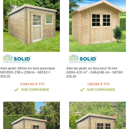
Abri jardin 28mm en bois autoclave
Abri de jardin en bois brut 19 mm
NEVERS 238 x 238cm - S8332-1
GERA 6,15 m² - 248x248 cm - S8760
SOLID
SOLID
2 097,40 € TTC
1 901,65 € TTC
SUR COMMANDE
SUR COMMANDE