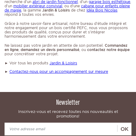
recherche d’un
abri de jardin fonctionnel
, d’un
garage bois esthétique
,
d’un
mobilier extérieur convivial
, ou d’une
cabane pour enfants pleine
de magie
, la gamme
Jardin & Loisirs
de chez
Idéa Bois Nicolas
répond à toutes vos envies.
Grâce à notre savoir-faire artisanal, notre bureau d’étude intégré et
notre engagement pour un bois certifié PEFC, nous vous proposons
des produits de qualité, conçus pour durer et s’intégrer
harmonieusement dans votre environnement.
Ne laissez pas votre jardin en attente de son potentiel.
Commandez
en ligne
,
demandez un devis personnalisé
, ou
contactez notre équipe
pour concrétiser votre projet.
► Voir tous les produits
Jardin & Loisirs
►
Contactez-nous pour un accompagnement sur mesure
Newsletter
Inscrivez-vous et recevez toutes nos nouveautés et
promotions!
OK