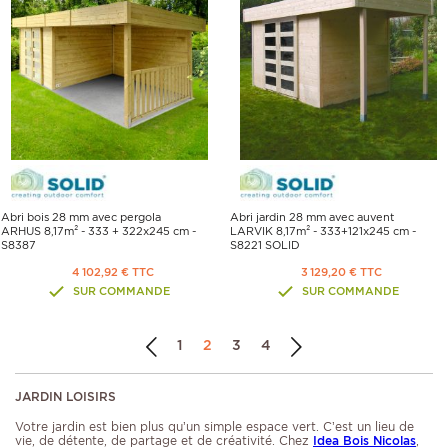
Abri bois 28 mm avec pergola
Abri jardin 28 mm avec auvent
ARHUS 8,17m² - 333 + 322x245 cm -
LARVIK 8,17m² - 333+121x245 cm -
S8387
S8221 SOLID
4 102,92 € TTC
3 129,20 € TTC
SUR COMMANDE
SUR COMMANDE
1
2
3
4
JARDIN LOISIRS
Votre jardin est bien plus qu’un simple espace vert. C’est un lieu de
vie, de détente, de partage et de créativité. Chez
Idea Bois Nicolas
,