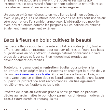
en bois traité autoclave s'avèrent pratiques et résistants aux
intempéries. Le bois massif séduit par son esthétique naturelle et sa
robustesse même s'il nécessite un
entretien régulier
.
Un espace extérieur nécessite un mobilier de jardin en adéquation
avec le paysage. Les peintures bois de coloris neutres sont une valeur
sûre pour rendre l'ensemble harmonieux. L'intégration du mobilier
avec des structures comme les pergolas ou les barbecues enrichit
également l'aménagement extérieur.
Bacs à fleurs en bois : cultivez la beauté
Les bacs à fleurs apportent beauté et vitalité à votre jardin, tout en
offrant une solution pratique pour cultiver plantes et fleurs. Les bacs
ou jardinières en bois offrent un design naturel convenant à divers
types de plantes et favorisant un microclimat propice au
développement des racines.
Toutefois, ils demandent un
entretien régulier
pour prévenir la
pourriture et les dégâts liés aux insectes et prolonger la durée de vie
de vos
jardinières en bois traité
. Pour les bacs à fleurs en bois, un
nettoyage avec un chiffon doux et l'application annuelle d'une lasure
ou peinture protectrice sont recommandés. Vérifiez également
régulièrement les fixations et les joints.
Profitez de la
vie en extérieur
grâce à notre gamme de produits
dédiés au jardin : faites le bon choix parmi nos différents modèles de
bacs à fleurs
carrés et rectangulaires.