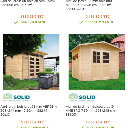
Abri de jardin en bois 28 mm LAVAL
Abri de jardin 28 mm bois brut
238x198 cm - 4,71 m²
ARLES 358x238 cm - 8,52 m² -
S8319 SOLID
1 859,95 € TTC
2 465,89 € TTC
SUR COMMANDE
SUR COMMANDE
Abri jardin bois brut 28 mm VERONA
Abri de jardin en épicéa brut 19 mm
303x244 mm - 7,39m² - S8244
AMBERG 7,39 m² - 298x248 cm -
SOLID
S8603
2 571,55 € TTC
2 058,26 € TTC
SUR COMMANDE
SUR COMMANDE