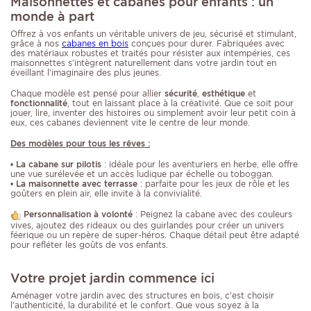
Maisonnettes et cabanes pour enfants : un
monde à part
Offrez à vos enfants un véritable univers de jeu, sécurisé et stimulant,
grâce à nos
cabanes en bois
conçues pour durer. Fabriquées avec
des matériaux robustes et traités pour résister aux intempéries, ces
maisonnettes s’intègrent naturellement dans votre jardin tout en
éveillant l’imaginaire des plus jeunes.
Chaque modèle est pensé pour allier
sécurité
,
esthétique
et
fonctionnalité
, tout en laissant place à la créativité. Que ce soit pour
jouer, lire, inventer des histoires ou simplement avoir leur petit coin à
eux, ces cabanes deviennent vite le centre de leur monde.
Des modèles pour tous les rêves :
•
La cabane sur pilotis
: idéale pour les aventuriers en herbe, elle offre
une vue surélevée et un accès ludique par échelle ou toboggan.
•
La maisonnette avec terrasse
: parfaite pour les jeux de rôle et les
goûters en plein air, elle invite à la convivialité.
Personnalisation à volonté
: Peignez la cabane avec des couleurs
vives, ajoutez des rideaux ou des guirlandes pour créer un univers
féerique ou un repère de super-héros. Chaque détail peut être adapté
pour refléter les goûts de vos enfants.
Votre projet jardin commence ici
Aménager votre jardin avec des structures en bois, c’est choisir
l’authenticité, la durabilité et le confort. Que vous soyez à la