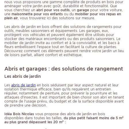
nous vous proposons une gamme complète de produits en bois pour
aménager votre jardin avec goût, durabilité et fonctionnalité. Que
vous cherchiez un
abri pour vos outils
, un
garage
pour votre voiture,
une
maisonnette pour vos enfants
ou du
mobilier pour vos repas en
plein air
, vous trouverez ici des solutions sur mesure.
Les abris de jardin en bois offrent des solutions de rangements pour
outils, meubles saisonniers et équipements. Les garages, eux,
protègent vos véhicules et peuvent également être utilisés pour
stocker des matériaux encombrants ou des produits saisonniers. Le
mobilier de jardin invite au confort et à la convivialité, et les bacs à
fleurs embellissent l'espace tout en facilitant la culture de plantes.
Découvrez comment ces éléments peuvent rendre votre jardin un lieu
de loisirs parfait, alliant confort et esthétique.
Abris et garages : des solutions de rangement
Les abris de jardin
Les
abris de jardin
en bois séduisent par leur aspect naturel et leur
isolation thermique efficace, bien qu'ils requièrent un entretien
régulier, notamment de peinture, pour prévenir la pourriture et les
attaques d'insectes. Il est important de bien choisir son abri en tenant
compte de l'usage prévu, du budget et de la surface disponible avant
de prendre une décision.
Idéa Bois Nicolas
vous propose des abris de jardin en bois
disponibles dans toutes les tailles,
du plus petit faisant moins de 5 m²
au plus grand dépassant les 20 m² :