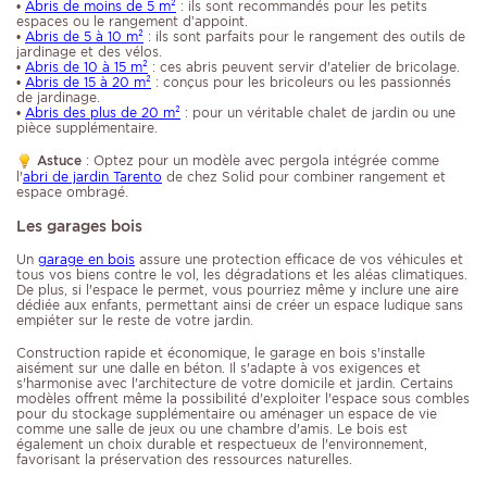
•
Abris de moins de 5 m²
: ils sont recommandés pour les petits
espaces ou le rangement d’appoint.
•
Abris de 5 à 10 m²
: ils sont parfaits pour le rangement des outils de
jardinage et des vélos.
•
Abris de 10 à 15 m²
: ces abris peuvent servir d'atelier de bricolage.
•
Abris de 15 à 20 m²
: conçus pour les bricoleurs ou les passionnés
de jardinage.
•
Abris des plus de 20 m²
: pour un véritable chalet de jardin ou une
pièce supplémentaire.
Astuce
: Optez pour un modèle avec pergola intégrée comme
l'
abri de jardin Tarento
de chez Solid pour combiner rangement et
espace ombragé.
Les garages bois
Un
garage en bois
assure une protection efficace de vos véhicules et
tous vos biens contre le vol, les dégradations et les aléas climatiques.
De plus, si l'espace le permet, vous pourriez même y inclure une aire
dédiée aux enfants, permettant ainsi de créer un espace ludique sans
empiéter sur le reste de votre jardin.
Construction rapide et économique, le garage en bois s'installe
aisément sur une dalle en béton. Il s'adapte à vos exigences et
s'harmonise avec l'architecture de votre domicile et jardin. Certains
modèles offrent même la possibilité d'exploiter l'espace sous combles
pour du stockage supplémentaire ou aménager un espace de vie
comme une salle de jeux ou une chambre d'amis. Le bois est
également un choix durable et respectueux de l'environnement,
favorisant la préservation des ressources naturelles.