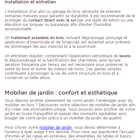
Installation et entretien
L'installation d'un abri ou garage en bois nécessite de prendre
certaines mesures pour garantir sa durabilité. Il est recommandé de le
protéger du
contact direct avec le sol
par une dalle de béton ou une
élévation sur briques ou parpaings afin d'éviter l'humidité
ascensionnelle.
Un
traitement préalable du bois
, incluant dégraissage, ponçage et
application d'insecticide et de fongicide, est essentiel pour prévenir
les dommages liés aux insectes et à la pourriture.
Un entretien régulier, comprenant l'application périodique de
lasure
,
le dépoussiérage et la lubrification des charnières, ainsi qu'une
aération fréquente par temps sec est nécessaire pour préserver la
santé du bois et éviter les odeurs de moisi. Ces gestes simples
contribuent à prolonger la vie de votre structure en bois et à
conserver sa belle allure.
Mobilier de jardin : confort et esthétique
Vous désirez profiter pleinement de votre jardin, l’aménager avec du
mobilier en bois ? Découvrez notre sélection de mobilier de jardin afin
d'y créer une atmosphère unique. Vous pourrez ainsi profiter de votre
jardin en toute tranquillité et passer des moments agréables sans
bouger de votre jardin grâce à un mobilier de jardin de qualité.
Pour choisir votre
mobilier de jardin
, vous devez déterminer à
l'avance à quel usage il est destiné. Pour ceux qui apprécient l'accueil
d'invités et les repas en extérieur, des ensembles de tables et bancs