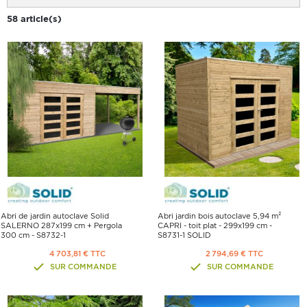
58 article(s)
Abri de jardin autoclave Solid
Abri jardin bois autoclave 5,94 m²
SALERNO 287x199 cm + Pergola
CAPRI - toit plat - 299x199 cm -
300 cm - S8732-1
S8731-1 SOLID
4 703,81 € TTC
2 794,69 € TTC
SUR COMMANDE
SUR COMMANDE