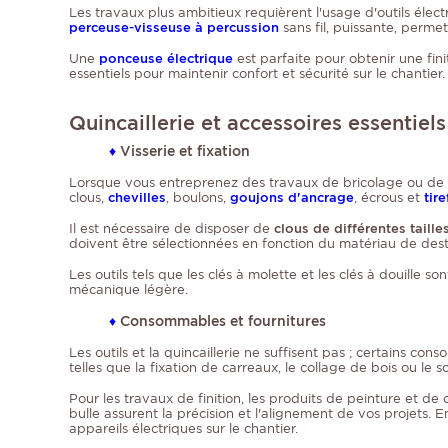
Les travaux plus ambitieux requièrent l'usage d'outils élec
perceuse-visseuse à percussion
sans fil, puissante, perm
Une
ponceuse électrique
est parfaite pour obtenir une finit
essentiels pour maintenir confort et sécurité sur le chantier.
Quincaillerie et accessoires essentiels
♦
Visserie et fixation
Lorsque vous entreprenez des travaux de bricolage ou de ré
clous,
chevilles
, boulons,
goujons d'ancrage
, écrous et
tir
Il est nécessaire de disposer de
clous de différentes taille
doivent être sélectionnées en fonction du matériau de destin
Les outils tels que les clés à molette et les clés à douille s
mécanique légère.
♦
Consommables et fournitures
Les outils et la quincaillerie ne suffisent pas ; certains c
telles que la fixation de carreaux, le collage de bois ou le s
Pour les travaux de finition, les produits de peinture et
bulle assurent la précision et l'alignement de vos projets. En
appareils électriques sur le chantier.