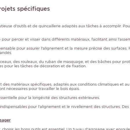
ojets spécifiques
ieuse d'outils et de quincaillerie adaptés aux tâches à accomplir. Pou
pour percer et visser dans différents matériaux, facilitant ainsi l'asse
spensable pour assurer l'alignement et la mesure précise des surfaces. P
andés.
pinceaux, des rouleaux, du ruban de masquage, et des bâches pour protég
es pour les tâches de décoration et de fixation.
 et des matériaux spécifiques, adaptés aux conditions climatiques et a
nt nécessaires pour travailler le bois épais.
essentielle pour la longévité des structures extérieures.
indispensables pour l'alignement et le nivellement des structures. Des
ysager
isir les bons outils est essentiel. Un tuyau d'arrosage avec enrouleur 