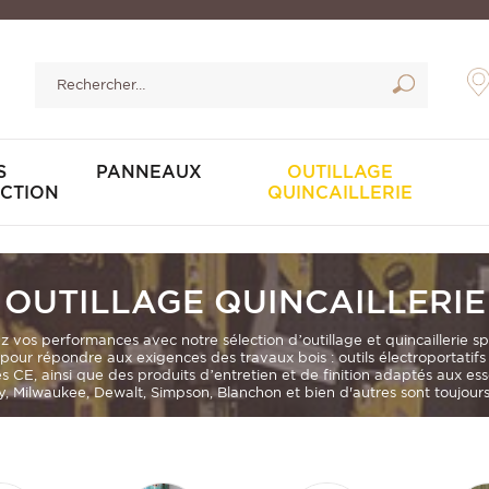
S
PANNEAUX
OUTILLAGE
CTION
QUINCAILLERIE
OUTILLAGE QUINCAILLERIE
ez vos performances avec notre sélection d’outillage et quincaillerie s
our répondre aux exigences des travaux bois :
outils électroportatif
és CE
, ainsi que des produits d’entretien et de finition adaptés aux es
 Milwaukee, Dewalt, Simpson, Blanchon et bien d'autres sont toujours 