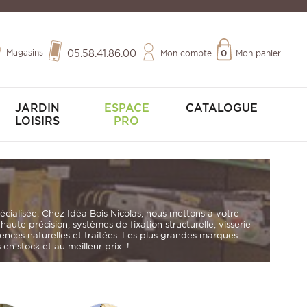
Magasins
05.58.41.86.00
Mon compte
0
Mon panier
JARDIN
ESPACE
CATALOGUE
LOISIRS
PRO
pécialisée. Chez
Idéa Bois Nicolas
, nous mettons à votre
s haute précision
,
systèmes de fixation structurelle
,
visserie
sences naturelles et traitées. Les plus grandes marques
en stock et au meilleur prix !