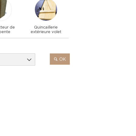
teur de
Quincaillerie
pente
extérieure volet
OK