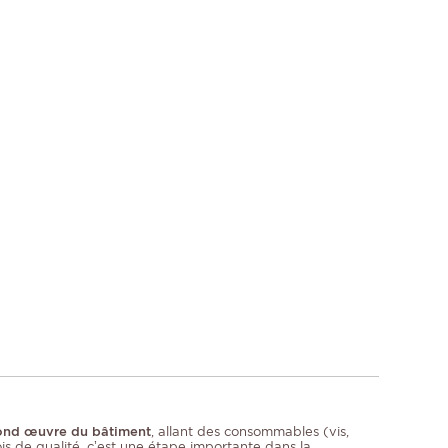
econd œuvre du bâtiment
, allant des consommables (vis,
ois de qualité, c’est une étape importante dans la