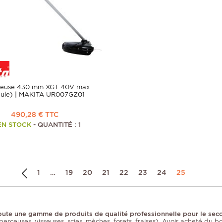
lleuse 430 mm XGT 40V max
eule) | MAKITA UR007GZ01
490,28 € TTC
EN STOCK
- QUANTITÉ : 1
1
…
19
20
21
22
23
24
25
i toute une gamme de produits de qualité professionnelle pour le s
perceuses, visseuses, scies, mèches, forets, fraises). Avoir acheté du b