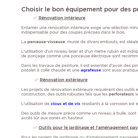
Choisir le bon équipement pour des pr
✅
Rénovation intérieure
Entamer une rénovation intérieure exige une sélection minut
indispensable pour des coupes précises dans le bois.
La
perceuse-visseuse
, munie de divers embouts, est idéale 
L'utilisation d'un niveau laser et d'un mètre ruban est indi
de ponçage comme une ponceuse électrique sont recomm
Dans les travaux de peinture, il est essentiel d'avoir des 
pistolet à colle chaude et une
agrafeuse
sont aussi pratiqu
✅
Rénovation extérieure
Les projets de rénovation extérieure requièrent des outils
construction, des outils robustes tels que les
perforateurs
so
L'utilisation de
clous et de vis
résistants à la corrosion est 
Des outils de mesure précis comme un niveau à bulle, sont 
accès sûr aux zones en hauteur.
✅
Outils pour le jardinage et l'aménagement pa
Pour les projets de jardinage ou d'aménagement paysager, cho