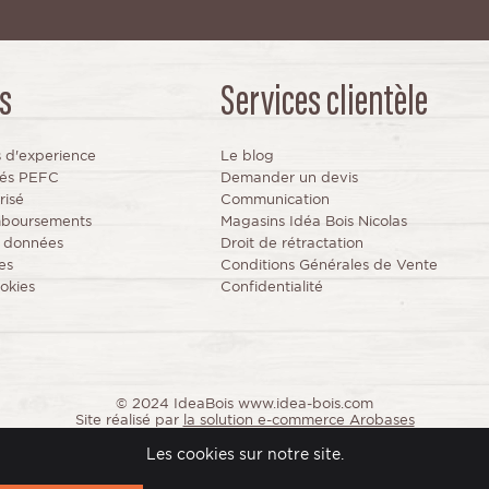
s
Services clientèle
s d'experience
Le blog
fiés PEFC
Demander un devis
risé
Communication
mboursements
Magasins Idéa Bois Nicolas
s données
Droit de rétractation
es
Conditions Générales de Vente
okies
Confidentialité
© 2024 IdeaBois www.idea-bois.com
Site réalisé par
la solution e-commerce Arobases
Les cookies sur notre site.