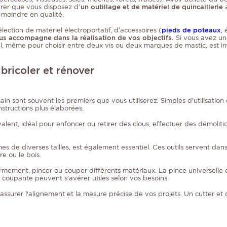
urer que vous disposez d
’un outillage et de matériel de quincaillerie
 moindre en qualité.
ection de matériel électroportatif, d’accessoires (
pieds de poteaux
,
us accompagne dans la réalisation de vos objectifs.
Si vous avez un
nel, même pour choisir entre deux vis ou deux marques de mastic, est i
 bricoler et rénover
ain sont souvent les premiers que vous utiliserez. Simples d'utilisation
structions plus élaborées.
ent, idéal pour enfoncer ou retirer des clous, effectuer des démolitio
es de diverses tailles, est également essentiel. Ces outils servent dan
e ou le bois.
 fermement, pincer ou couper différents matériaux. La pince universelle
 coupante peuvent s'avérer utiles selon vos besoins.
ssurer l'alignement et la mesure précise de vos projets. Un cutter et d