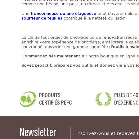
comme une bêche, une pelle, un râteau et des cisailles sont 
Une
tronçonneuse ou une élagueuse
peut s'avérer utile po
souffleur de feuilles
contribue à la netteté du jardin.
La clé de tout projet de bricolage ou de
rénovation
réussi 
enrichira votre expérience de bricolage, améliorera la qual
chevronné, posséder une gamme complète d'
outils à mai
Commandez dès maintenant
sur notre boutique en ligne 
Soyez proactif, préparez vos outils et donnez vie à vos i
PRODUITS
PLUS DE 40
CERTIFIÉS PEFC
D’EXERIENC
Newsletter
Inscrivez-vous et recevez 