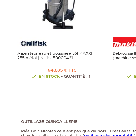
Aspirateur eau et poussière 55l MAXXI
Débroussai
255 métal | Nilfisk 50000421
(machine s
648,85 € TTC
EN STOCK
- QUANTITÉ : 1
OUTILLAGE QUINCAILLERIE
Idéa Bois Nicolas ce n’est pas que du bois ! C’est auss
chevilles, colles, mastics, etc.) à l'
outillage électroportatif
(