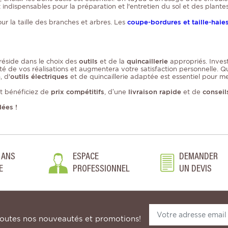
indispensables pour la préparation et l'entretien du sol et des plantes
ur la taille des branches et arbres. Les
coupe-bordures et taille-haie
réside dans le choix des
outils
et de la
quincaillerie
appropriés. Investi
ité de vos réalisations et augmentera votre satisfaction personnelle.
n
, d'
outils électriques
et de quincaillerie adaptée est essentiel pour me
et bénéficiez de
prix compétitifs
, d’une
livraison rapide
et de
conseil
dées !
 ANS
ESPACE
DEMANDER
E
PROFESSIONNEL
UN DEVIS
toutes nos nouveautés et promotions!