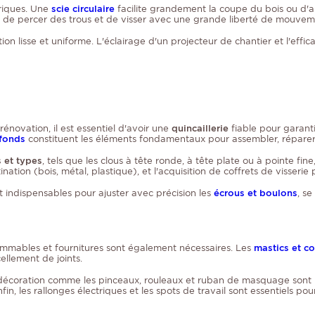
triques. Une
scie circulaire
facilite grandement la coupe du bois ou d'aut
et de percer des trous et de visser avec une grande liberté de mouvem
ion lisse et uniforme. L'éclairage d'un projecteur de chantier et l'effic
novation, il est essentiel d'avoir une
quincaillerie
fiable pour garantir
efonds
constituent les éléments fondamentaux pour assembler, réparer o
s et types
, tels que les clous à tête ronde, à tête plate ou à pointe fin
ation (bois, métal, plastique), et l'acquisition de coffrets de visseri
ont indispensables pour ajuster avec précision les
écrous et boulons
, se
onsommables et fournitures sont également nécessaires. Les
mastics et co
cellement de joints.
 de décoration comme les pinceaux, rouleaux et ruban de masquage sont
fin, les rallonges électriques et les spots de travail sont essentiels po