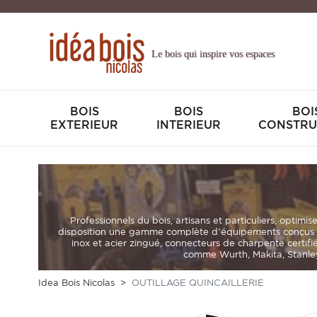
Le bois qui inspire vos espaces
BOIS
BOIS
BOI
EXTERIEUR
INTERIEUR
CONSTRU
Professionnels du bois, artisans et particuliers
, optimis
disposition une gamme complète d’équipements conçus p
inox et acier zingué
,
connecteurs de charpente certifi
comme Wurth, Makita, Stanley,
Idea Bois Nicolas
OUTILLAGE QUINCAILLERIE