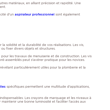
res matériaux, en alliant précision et rapidité. Une
ent.
acité d'un
aspirateur professionnel
sont également
 la solidité et la durabilité de vos réalisations. Les vis,
u fixer divers objets et structures.
e, pour les travaux de menuiserie et de construction. Les vis
e pré-assemblés peut s'avérer pratique pour les novices.
 révélant particulièrement utiles pour la plomberie et la
lles
spécifiques permettent une multitude d'applications,
 indispensables. Les crayons de marquage et les niveaux à
ur maintenir une bonne luminosité et faciliter l'accès aux