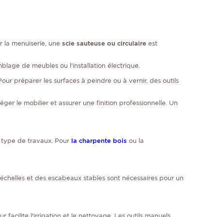
r la menuiserie, une
scie sauteuse ou circulaire
est
mblage de meubles ou l'installation électrique.
our préparer les surfaces à peindre ou à vernir, des outils
er le mobilier et assurer une finition professionnelle. Un
u type de travaux. Pour
la charpente bois
ou la
 échelles et des escabeaux stables sont nécessaires pour un
facilite l'irrigation et le nettoyage. Les outils manuels