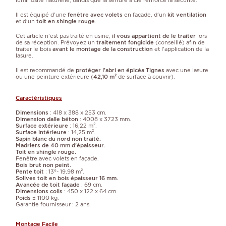
Il est équipé d'une
fenêtre avec volets
en façade, d'un
kit ventilation
et d'un
toit en shingle rouge
.
Cet article n'est pas traité en usine,
il vous appartient de le traiter
lors
de sa réception. Prévoyez un
traitement fongicide
(conseillé) afin de
traiter le bois
avant le montage de la construction
et l'application de la
lasure.
Il est recommandé de
protéger l'abri en épicéa Tignes
avec une lasure
ou une peinture extérieure (
42,10 m²
de surface à couvrir).
Caractéristiques
Dimensions
: 418 x 388 x 253 cm.
Dimension dalle béton
: 4008 x 3723 mm.
Surface extérieure
: 16,22 m².
Surface intérieure
: 14,25 m².
Sapin blanc du nord non traité.
Madriers de 40 mm d'épaisseur.
Toit en shingle rouge.
Fenêtre avec volets en façade.
Bois brut non peint.
Pente toit
: 13°- 19,98 m².
Solives toit en bois épaisseur 16 mm.
Avancée de toit façade
: 69 cm.
Dimensions colis
: 450 x 122 x 64 cm.
Poids
± 1100 kg.
Garantie fournisseur : 2 ans.
Montage Facile