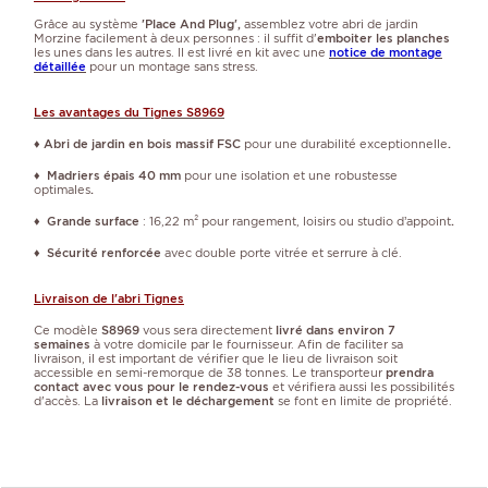
Grâce au système
'Place And Plug',
assemblez votre abri de jardin
Morzine facilement à deux personnes : il suffit d'
emboiter les planches
les unes dans les autres. Il est livré en kit avec une
notice de montage
détaillée
pour un montage sans stress.
Les avantages du Tignes S8969
♦ Abri de jardin en bois massif FSC
pour une durabilité exceptionnelle
.
♦ Madriers épais 40 mm
pour une isolation et une robustesse
optimales
.
♦ Grande surface
: 16,22 m² pour rangement, loisirs ou studio d’appoint
.
♦ Sécurité renforcée
avec double porte vitrée et serrure à clé.
Livraison de l'abri Tignes
Ce modèle
S8969
vous sera directement
livré dans environ 7
semaines
à votre domicile par le fournisseur. Afin de faciliter sa
livraison, il est important de vérifier que le lieu de livraison soit
accessible en semi-remorque de 38 tonnes. Le transporteur
prendra
contact avec vous pour le rendez-vous
et vérifiera aussi les possibilités
d'accès. La
livraison et le déchargement
se font en limite de propriété.