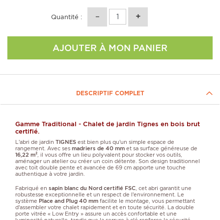
Quantité :
AJOUTER À MON PANIER
DESCRIPTIF COMPLET
Gamme Traditional - Chalet de jardin Tignes en bois brut
certifié.
L’abri de jardin
TIGNES
est bien plus qu’un simple espace de
rangement. Avec ses
madriers de 40 mm
et sa surface généreuse de
16,22 m²
, il vous offre un lieu polyvalent pour stocker vos outils,
aménager un atelier ou créer un coin détente. Son design traditionnel
avec toit double pente et avancée de 69 cm apporte une touche
authentique à votre jardin.
Fabriqué en
sapin blanc du Nord certifié FSC
, cet abri garantit une
robustesse exceptionnelle et un respect de l’environnement. Le
système
Place and Plug 40 mm
facilite le montage, vous permettant
d’assembler votre chalet rapidement et en toute sécurité. La double
porte vitrée « Low Entry » assure un accès confortable et une
luminosité naturelle, tandis que la serrure à clé renforce la sécurité.