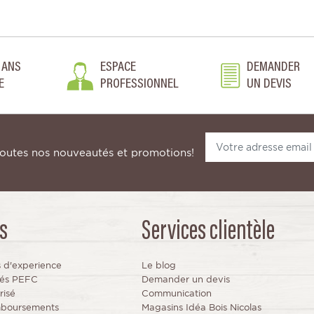
 ANS
ESPACE
DEMANDER
E
PROFESSIONNEL
UN DEVIS
toutes nos nouveautés et promotions!
s
Services clientèle
s d'experience
Le blog
fiés PEFC
Demander un devis
risé
Communication
mboursements
Magasins Idéa Bois Nicolas