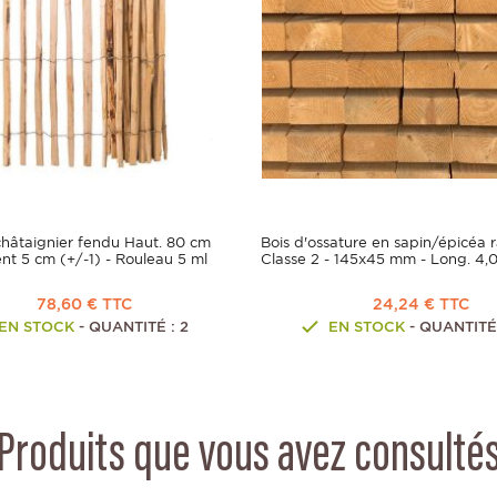
châtaignier fendu Haut. 80 cm
Bois d'ossature en sapin/épicéa 
nt 5 cm (+/-1) - Rouleau 5 ml
Classe 2 - 145x45 mm - Long. 4,
78,60 € TTC
24,24 € TTC
EN STOCK
- QUANTITÉ : 2
EN STOCK
- QUANTITÉ 
Produits que vous avez consulté