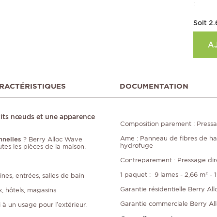
:
Soit
2.
A
RACTÉRISTIQUES
DOCUMENTATION
etits nœuds et une apparence
Composition parement : Pressa
Ame : Panneau de fibres de ha
nnelles
? Berry Alloc Wave
hydrofuge
utes les pièces de la maison.
Contreparement : Pressage dir
1 paquet : 9 lames - 2,66 m² - 
nes, entrées, salles de bain
Garantie résidentielle Berry All
, hôtels, magasins
Garantie commerciale Berry All
 à un usage pour l’extérieur.