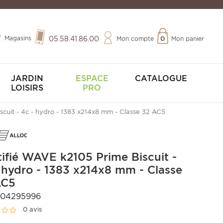
Magasins
05.58.41.86.00
Mon compte
0
Mon panier
JARDIN
ESPACE
CATALOGUE
LOISIRS
PRO
scuit - 4c - hydro - 1383 x214x8 mm - Classe 32 AC5
tifié WAVE k2105 Prime Biscuit -
 hydro - 1383 x214x8 mm - Classe
AC5
404295996
0 avis