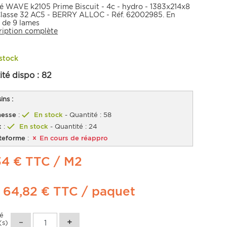
fié WAVE k2105 Prime Biscuit - 4c - hydro - 1383x214x8
lasse 32 AC5 - BERRY ALLOC - Réf. 62002985. En
 de 9 lames
ription complète
stock
ité dispo :
82
ns :
esse
:
En stock
- Quantité : 58
x
:
En stock
- Quantité : 24
teforme
:
En cours de réappro
34 € TTC
/ M2
t
64,82 €
TTC
/ paquet
té
(s)