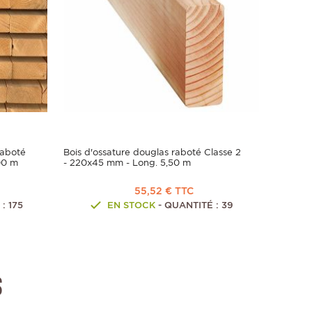
raboté
Bois d'ossature douglas raboté Classe 2
00 m
- 220x45 mm - Long. 5,50 m
55,52 € TTC
: 175
EN STOCK
- QUANTITÉ : 39
s