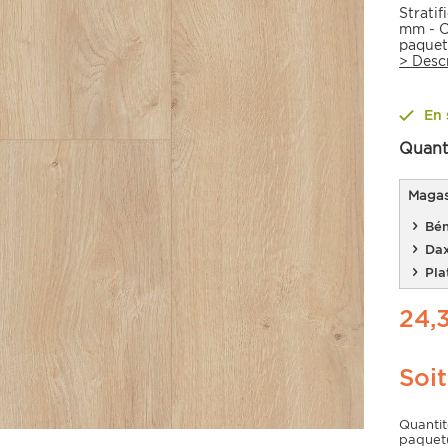
Strati
mm - C
paquet
>
Desc
En 
Quant
Magasi
Bén
Da
Pla
24,
Soi
Quanti
paquet