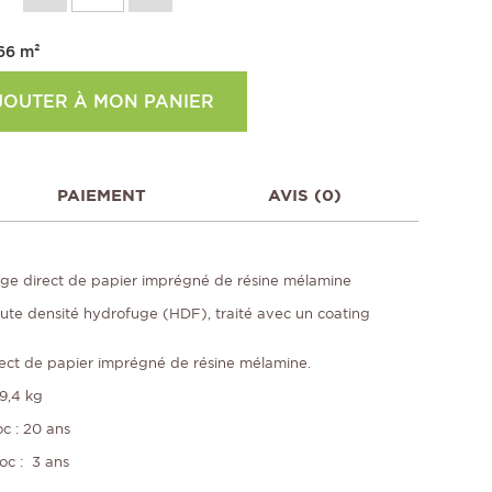
66
m²
JOUTER À MON PANIER
PAIEMENT
AVIS (0)
ge direct de papier imprégné de résine mélamine
ute densité hydrofuge (HDF), traité avec un coating
ect de papier imprégné de résine mélamine.
19,4 kg
oc : 20 ans
oc : 3 ans