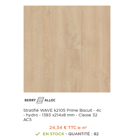
Stratifié WAVE k2105 Prime Biscuit - 4c
- hydro - 1383 x214x8 mm - Classe 32
AC5
24,34 € TTC
le m²
EN STOCK
- QUANTITÉ : 82