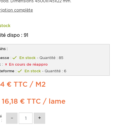
wood. Dimensions 4500x145x22 mm.
ription complète
stock
ité dispo :
91
ns :
esse
:
En stock
- Quantité : 85
x
:
En cours de réappro
teforme
:
En stock
- Quantité : 6
24 € TTC
/ M2
t
16,18 €
TTC
/ lame
té
 :