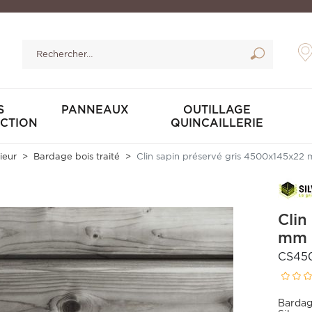
S
PANNEAUX
OUTILLAGE
CTION
QUINCAILLERIE
ieur
Bardage bois traité
Clin sapin préservé gris 4500x145x2
Clin
mm 
CS45
Bardage