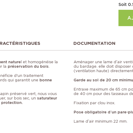
Soit
0.
A
RACTÉRISTIQUES
DOCUMENTATION
ment nature
l et homogénéise la
Aménager une lame d’air ventil
ur la
préservation du bois
.
du bardage. elle doit disposer 
(ventilation haute) directement 
néficie d'un traitement
ourds qui garantit une
bonne
Garde au sol de 20 cm minimum
Entraxe maximum de 65 cm po
sapin préservé vert, nous vous
de 40 cm pour des tasseaux d
er, sur bois sec, un
saturateur
 protection.
Fixation par clou inox.
Pose obligatoire d’un pare-pl
Lame d’air minimum 22 mm.