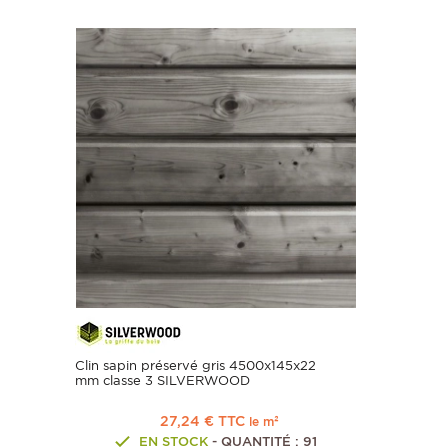
Clin sapin préservé gris 4500x145x22
mm classe 3 SILVERWOOD
27,24 € TTC
le m²
EN STOCK
- QUANTITÉ : 91