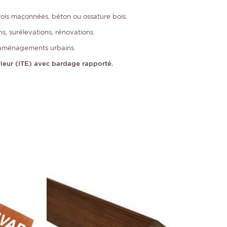
is maçonnées, béton ou ossature bois.
, surélevations, rénovations.
s, aménagements urbains.
́rieur (ITE) avec bardage rapporté.