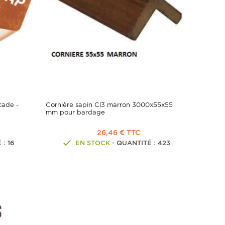
çade -
Cornière sapin Cl3 marron 3000x55x55
mm pour bardage
26,46 € TTC
: 16
EN STOCK
- QUANTITÉ : 423
s