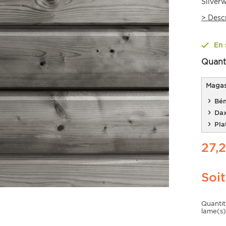
Silver
>
Desc
En 
Quant
Magasi
Bén
Da
Pla
27,
Soi
Quanti
lame(s)