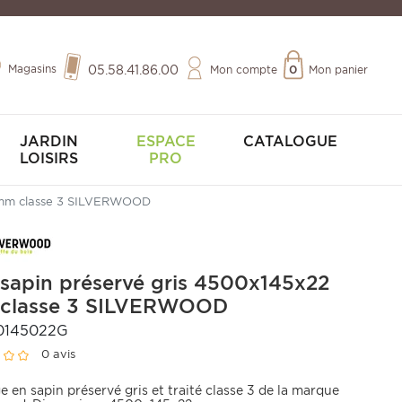
Magasins
05.58.41.86.00
Mon compte
0
Mon panier
JARDIN
ESPACE
CATALOGUE
LOISIRS
PRO
2 mm classe 3 SILVERWOOD
 sapin préservé gris 4500x145x22
classe 3 SILVERWOOD
0145022G
0 avis
 en sapin préservé gris et traité classe 3 de la marque