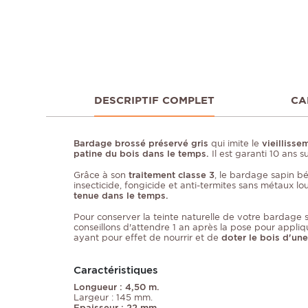
DESCRIPTIF COMPLET
CA
Bardage brossé préservé gris
qui imite le
vieillisse
patine du bois dans le temps.
Il est garanti 10 ans s
Grâce à son
traitement classe 3
, le bardage sapin bé
insecticide, fongicide et anti-termites sans métaux l
tenue dans le temps.
Pour conserver la teinte naturelle de votre bardage 
conseillons d'attendre 1 an après la pose pour appliqu
ayant pour effet de nourrir et de
doter le bois d'une
Caractéristiques
Longueur : 4,50 m.
Largeur : 145 mm.
Epaisseur : 22 mm.