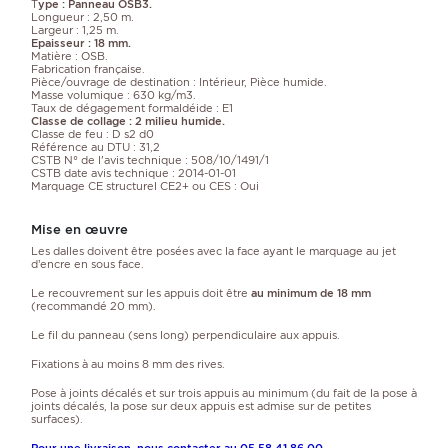
T
ype : Panneau OSB3.
Longueur : 2,50 m.
Largeur : 1,25 m.
Epaisseur : 18 mm.
Matière : OSB.
Fabrication française.
Pièce/ouvrage de destination : Intérieur, Pièce humide.
Masse volumique : 630 kg/m3.
Taux de dégagement formaldéide : E1
Classe de collage : 2 milieu humide.
Classe de feu : D s2 d0
Référence au DTU : 31,2
CSTB N° de l'avis technique : 508/10/1491/1
CSTB date avis technique : 2014-01-01
Marquage CE structurel CE2+ ou CES : Oui
Mise en œuvre
Les dalles doivent être posées avec la face ayant le marquage au jet
d’encre en sous face.
Le recouvrement sur les appuis doit être
au minimum de 18 mm
(recommandé 20 mm).
Le fil du panneau (sens long) perpendiculaire aux appuis.
Fixations à au moins 8 mm des rives.
Pose à joints décalés et sur trois appuis au minimum (du fait de la pose à
joints décalés, la pose sur deux appuis est admise sur de petites
surfaces).
Pour une livraison, nous contacter au 05 58 41 86 00.