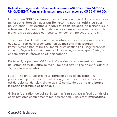
Retrait en magasin de Bénesse-Maremne (40230) et Dax (40100)
UNIQUEMENT. Pour une livraison, nous contacter au 05 58 41 86 00.
Le panneau
OSB 3 de Swiss Krono
est un panneau de lamelles de bois
minces orientées de haute qualité, reconnu pour sa résistance et sa
polyvalence. Il est destiné à la
réalisation de cloisons
, de planchers sur
solives en milieu sec ou humide, de planchers sur vide sanitaire ou de
planchers de doublage ou flottants (en conformité avec le DTU 51).
Très utilisé dans le bâtiment et la construction pour ses nombreuses
qualités, il sert dans la construction de
maisons individuelles
,
immeubles à ossature bois ou métalliques destinés à l'usage d'habitat
collectif, façade bois, bâtiment public (mairie, scolaire, sportif, etc) ou
encore dans la rénovation et la décoration.
De type 3, le panneau OSB hydrofuge Kronoply convient pour une
utilisation
en milieu humide
mais il ne peut être utilisé en extérieur que
s'il est
placé sous abri.
Léger, il se prête facilement au
perçage et au découpage
et sa
polyvalence permet son utilisation en gros œuvre et second oeuvre. Il
est durable, solide, plan, d'une qualité constante et offre une
bonne
isolation thermique et phonique.
Grâce à l’utilisation de colles résistant à l’eau et grâce à l’addition de cire
et de matières complémentaires, ces panneaux bois sont
hydrofuges.
Caractéristiques