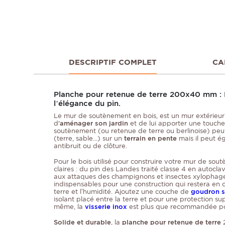
DESCRIPTIF COMPLET
CA
Planche pour retenue de terre 200x40 mm : L’
l’élégance du pin.
Le mur de soutènement en bois, est un mur extérieur 
d'
aménager son jardin
et de lui apporter une touche
soutènement (ou retenue de terre ou berlinoise) peut 
(terre, sable...) sur un
terrain en pente
mais il peut é
antibruit ou de clôture.
Pour le bois utilisé pour construire votre mur de sout
claires : du pin des Landes traité classe 4 en autocla
aux attaques des champignons et insectes xylophages
indispensables pour une construction qui restera en
terre et l’humidité. Ajoutez une couche de
goudron s
isolant placé entre la terre et pour une protection s
même, la
visserie inox
est plus que recommandée pou
Solide et durable
, la
planche pour retenue de terre
2