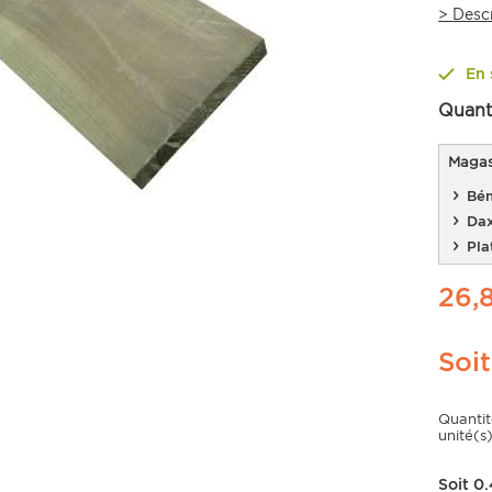
>
Desc
En 
Quant
Magasi
Bén
Da
Pla
26,
Soi
Quanti
unité(s)
Soit
0.