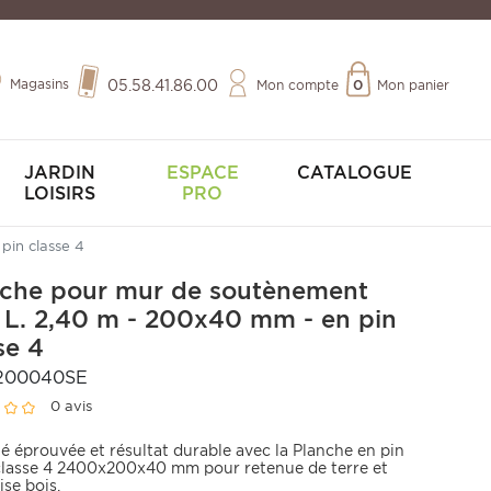
Magasins
05.58.41.86.00
Mon compte
0
Mon panier
JARDIN
ESPACE
CATALOGUE
LOISIRS
PRO
pin classe 4
nche pour mur de soutènement
 L. 2,40 m - 200x40 mm - en pin
se 4
200040SE
0 avis
té éprouvée et résultat durable avec la Planche en pin
 classe 4 2400x200x40 mm pour retenue de terre et
ise bois.