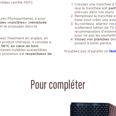
rôlées
certifié PEFC.
Creusez une
tranchée
à 
que la tranchée soit
parf
prévues dans vos plans.
Remplissez la tranchée a
ures Phytosanitaires, a pour
base pour créer une assi
 des «nuisibles»
(
nématode
Au cordeau, alignez vos
et se propager dans la
scellement béton de 75 c
recommandons d’enterrer 
pour ne pas les soumettr
eat Treatment en anglais, en
Vissez vos planches
derr
un produit chimique. Il consiste à
posant à joints perdus.
e
56°C au cœur du bois
nismes nuisibles susceptibles
N’oubliez pas d’agrafer un
feu
e processus est
respectueux de
Pour compléter