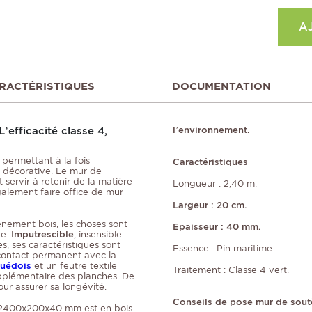
A
RACTÉRISTIQUES
DOCUMENTATION
efficacité classe 4,
l’environnement.
permettant à la fois
Caractéristiques
 décorative. Le mur de
servir à retenir de la matière
Longueur : 2,40 m.
galement faire office de mur
Largeur : 20 cm.
ènement bois, les choses sont
Epaisseur : 40 mm.
ve.
Imputrescible
, insensible
, ses caractéristiques sont
Essence : Pin maritime.
 contact permanent avec la
uédois
et un feutre textile
Traitement : Classe 4 vert.
upplémentaire des planches. De
r assurer sa longévité.
Conseils de pose mur de sou
400x200x40 mm est en bois