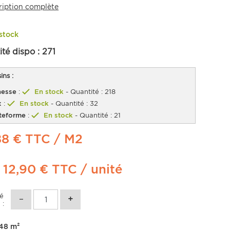
ription complète
stock
ité dispo :
271
ns :
esse
:
En stock
- Quantité : 218
x
:
En stock
- Quantité : 32
teforme
:
En stock
- Quantité : 21
88 € TTC
/ M2
t
12,90 €
TTC
/ unité
té
 :
48
m²