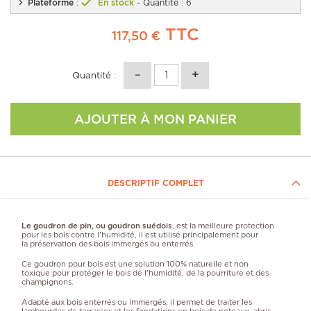
Plateforme
:
En stock
- Quantité : 6
TTC
117,50 €
Quantité :
AJOUTER À MON PANIER
DESCRIPTIF COMPLET
Le goudron de pin, ou goudron suédois
, est la meilleure protection
pour les bois contre l'humidité, il est utilisé principalement pour
la préservation des bois immergés ou enterrés.
Ce goudron pour bois est une solution 100% naturelle et non
toxique pour protéger le bois de l'humidité, de la pourriture et des
champignons.
Adapté aux bois enterrés ou immergés, il permet de traiter les
lambourdes de terrasses et les fondations en bois de poteaux, abris,