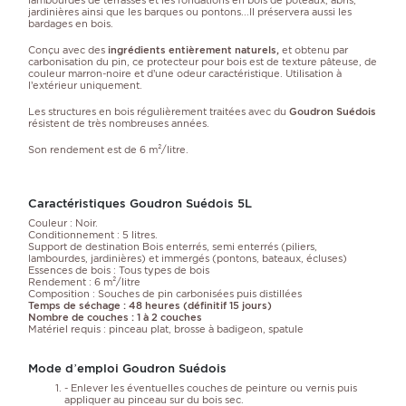
jardinières ainsi que les barques ou pontons...Il préservera aussi les
bardages en bois.
Conçu avec des
ingrédients entièrement naturels,
et obtenu par
carbonisation du pin, ce protecteur pour bois est de texture pâteuse, de
couleur marron-noire et d’une odeur caractéristique. Utilisation à
l’extérieur uniquement.
Les structures en bois régulièrement traitées avec du
Goudron Suédois
résistent de très nombreuses années.
Son rendement est de 6 m²/litre.
Caractéristiques Goudron Suédois 5L
Couleur : Noir.
Conditionnement : 5 litres.
Support de destination Bois enterrés, semi enterrés (piliers,
lambourdes, jardinières) et immergés (pontons, bateaux, écluses)
Essences de bois : Tous types de bois
Rendement : 6 m²/litre
Composition : Souches de pin carbonisées puis distillées
Temps de séchage : 48 heures (définitif 15 jours)
Nombre de couches : 1 à 2 couches
Matériel requis : pinceau plat, brosse à badigeon, spatule
Mode d’emploi Goudron Suédois
- Enlever les éventuelles couches de peinture ou vernis puis
appliquer au pinceau sur du bois sec.