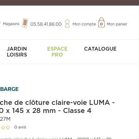
Magasins
05.58.41.86.00
Mon compte
0
Mon panier
JARDIN
ESPACE
CATALOGUE
LOISIRS
PRO
che de clôture claire-voie LUMA -
 x 145 x 28 mm - Classe 4
27M
0 avis