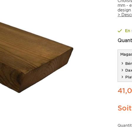
Choisi
mm - e
design 
>
Desc
En 
Quant
Magasi
Bén
Da
Pla
41,
Soi
Quantit