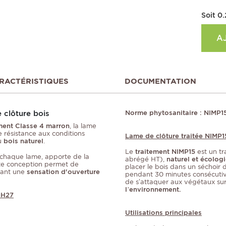
Soit
0.
A
RACTÉRISTIQUES
DOCUMENTATION
e clôture bois
Norme phytosanitaire : NIMP1
ment Classe 4 marron
, la lame
e résistance aux conditions
Lame de clôture traitée NIMP1
du
bois naturel
.
Le
traitement NIMP15
est un tr
e chaque lame, apporte de la
abrégé HT),
naturel et écolog
Cette conception permet de
placer le bois dans un séchoir
vant une
sensation d'ouverture
pendant 30 minutes consécutives
de s’attaquer aux végétaux sur
l’environnement.
uH27
Utilisations principales