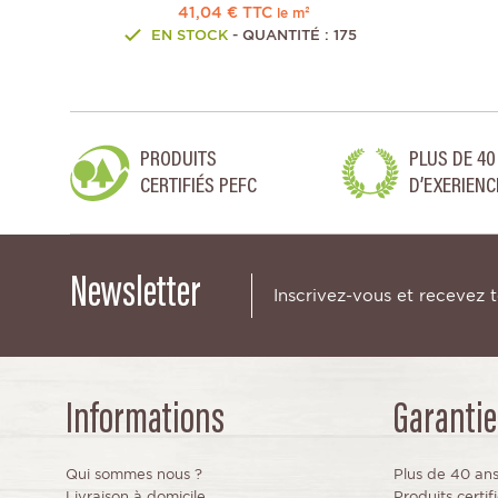
41,04 € TTC
le m²
EN STOCK
- QUANTITÉ : 175
PRODUITS
PLUS DE 40
CERTIFIÉS PEFC
D’EXERIENC
Newsletter
Inscrivez-vous et recevez 
Informations
Garantie
Qui sommes nous ?
Plus de 40 an
Livraison à domicile
Produits certi