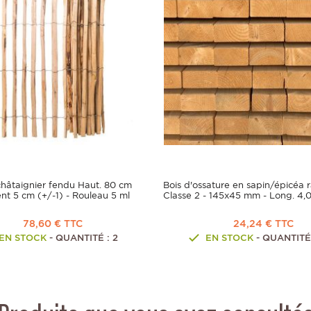
châtaignier fendu Haut. 80 cm
Bois d'ossature en sapin/épicéa 
nt 5 cm (+/-1) - Rouleau 5 ml
Classe 2 - 145x45 mm - Long. 4,
78,60 € TTC
24,24 € TTC
EN STOCK
- QUANTITÉ : 2
EN STOCK
- QUANTITÉ 