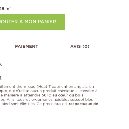
29
m²
JOUTER À MON PANIER
PAIEMENT
AVIS (0)
5.
5
aitement thermique (Heat Treatment en anglais, en
ique
, qui n’utilise aucun produit chimique. Il consiste à
 de manière à atteindre
56°C au cœur du bois
. Ainsi tous les organismes nuisibles susceptibles
 pied sont éliminés. Ce processus est
respectueux de