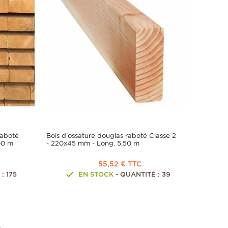
raboté
Bois d'ossature douglas raboté Classe 2
00 m
- 220x45 mm - Long. 5,50 m
55,52 € TTC
: 175
EN STOCK
- QUANTITÉ : 39