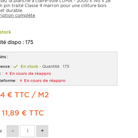
ssez la planche à claire-voie LUMA - 2000 x 145 x 28
n pin traité Classe 4 marron pour une clôture bois
et durable.
ription complète
stock
ité dispo :
175
ns :
esse
:
En stock
- Quantité : 175
x
:
En cours de réappro
teforme
:
En cours de réappro
04 € TTC
/ M2
t
11,89 €
TTC
é :