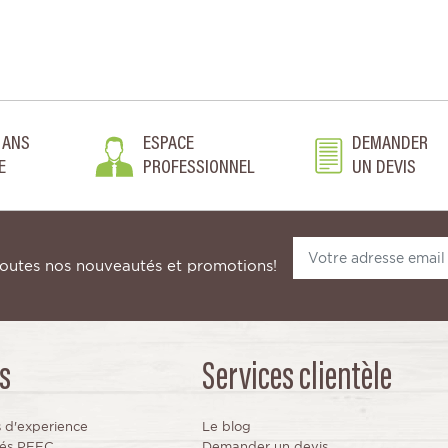
 ANS
ESPACE
DEMANDER
E
PROFESSIONNEL
UN DEVIS
toutes nos nouveautés et promotions!
s
Services clientèle
s d'experience
Le blog
fiés PEFC
Demander un devis