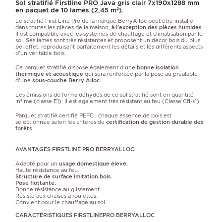
Sol stratifié Firstline PRO Java gris clair 7x190x1288 mm
en paquet de 10 lames (2,45 m²).
Le stratifié First Line Pro de la marque BerryAlloc peut être installé
dans toutes les pièces de la maison,
à l'exception des pièces humides
.
Il est compatible avec les systèmes de chauffage et climatisation par le
sol. Ses lames sont très résistantes et proposent un décor bois du plus
bel effet, reproduisant parfaitement les détails et les différents aspects
d'un véritable bois.
Ce parquet stratifié dispose également d'une
bonne isolation
thermique et acoustique
qui sera renforcée par la pose au préalable
d'une
sous-couche Berry Alloc.
Les émissions de formaldéhydes de ce sol stratifié sont en quantité
infime (classe E1). Il est également très résistant au feu (Classe Cfl-s1).
Parquet stratifié certifié PEFC : chaque essence de bois est
sélectionnée selon les critères de
certification de gestion durable des
forêts.
AVANTAGES FIRSTLINE PRO BERRYALLOC
Adapté pour un
usage domestique élevé.
Haute résistance au feu.
Structure de surface imitation bois.
Pose flottante.
Bonne résistance au glissement.
Résiste aux chaises à roulettes.
Convient pour le chauffage au sol.
CARACTÉRISTIQUES FIRSTLINEPRO BERRYALLOC